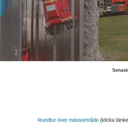
Senaste
Rundtur över mässområde
(klicka länk