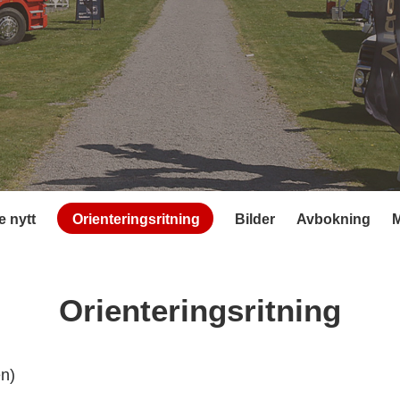
 nytt
Orienteringsritning
Bilder
Avbokning
Orienteringsritning
en)