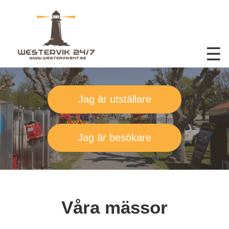
☰
Jag är utställare
Jag är besökare
Våra mässor