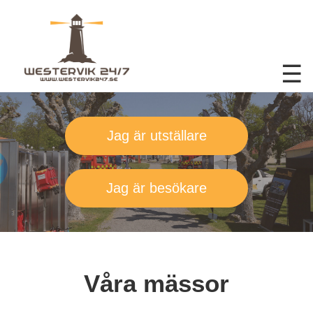
☰
Jag är utställare
Jag är besökare
Våra mässor